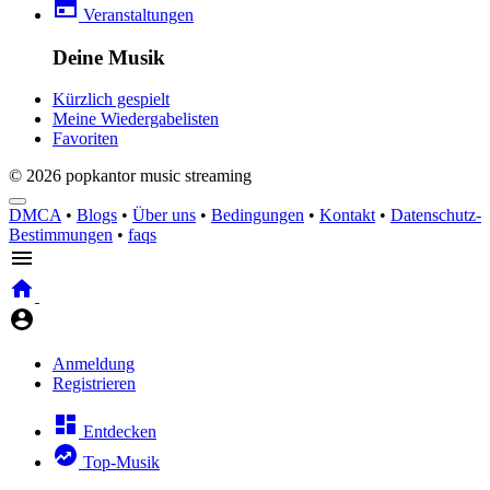
Veranstaltungen
Deine Musik
Kürzlich gespielt
Meine Wiedergabelisten
Favoriten
© 2026 popkantor music streaming
DMCA
•
Blogs
•
Über uns
•
Bedingungen
•
Kontakt
•
Datenschutz-
Bestimmungen
•
faqs
Anmeldung
Registrieren
Entdecken
Top-Musik