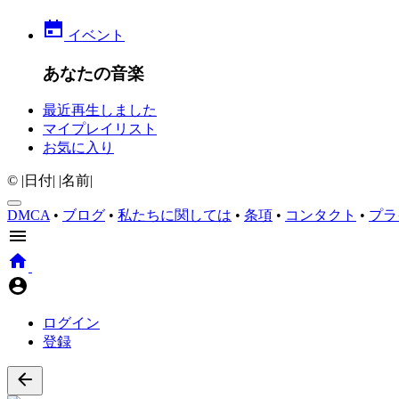
イベント
あなたの音楽
最近再生しました
マイプレイリスト
お気に入り
© |日付| |名前|
DMCA
•
ブログ
•
私たちに関しては
•
条項
•
コンタクト
•
プラ
ログイン
登録