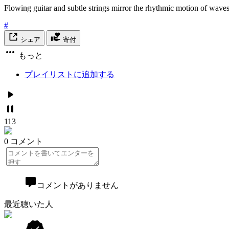
Flowing guitar and subtle strings mirror the rhythmic motion of wave
#
シェア
寄付
もっと
プレイリストに追加する
113
0 コメント
コメントがありません
最近聴いた人