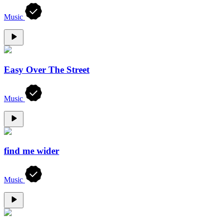
Music
Easy Over The Street
Music
find me wider
Music