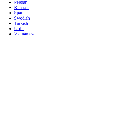
Persian
Russian
Spanish
Swedish
Turkish
Urdu
Vietnamese