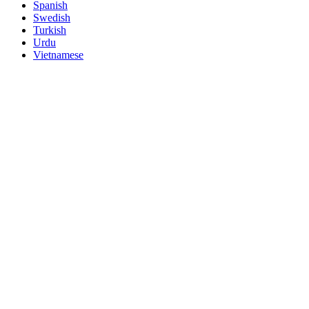
Spanish
Swedish
Turkish
Urdu
Vietnamese