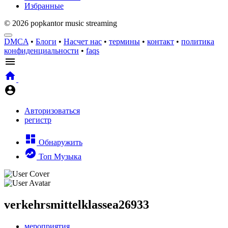
Избранные
© 2026 popkantor music streaming
DMCA
•
Блоги
•
Насчет нас
•
термины
•
контакт
•
политика
конфиденциальности
•
faqs
Авторизоваться
регистр
Обнаружить
Топ Музыка
verkehrsmittelklassea26933
мероприятия